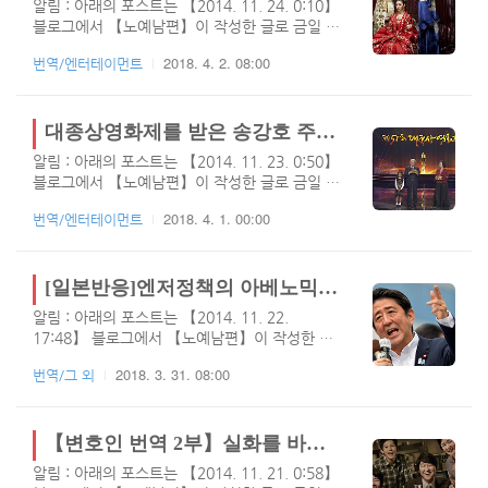
전에 이..
알림 : 아래의 포스트는 【2014. 11. 24. 0:10】
서 컨텐츠를 찾느라 고생을 하였는데요. 이번에
블로그에서 【노예남편】이 작성한 글로 금일 티
는 페이스북과 트위터등에 올라온 타쿠야 팬반응
스토리로 이전되었습니다.드라마 기황후는 연출:
입니다. 이전에 올라온 것은 김연아와 관련된 일
2018. 4. 2. 08:00
번역/엔터테이먼트
하지원, 주진모, 지창욱, 백진희, 김서형이 출연
본인들의 자존심에 상처가 될 수 있는거라 우익
하였으며, "2013.10.28 ~ 2014.04.29"까지 방
들이 타쿠야에 대한 비난과 공격이 많이 심했습
영했던 드라인데요. 고려여인 기황후를 너무 미
니다. 오늘은 일반적인 일본인들이 바라보는 타
화하여 역사왜곡이 절정에 다다른 드라마로 많은
대종상영화제를 받은 송강호 주연의 영화 변호인에 대한 중국 누리꾼들의 반응
쿠야에 대한 반응이며, 댓글들이 많지 않아 페이
논란이 되었던 드라마이며, 개인적으로는 노이즈
스북과 트위터 등의..
알림 : 아래의 포스트는 【2014. 11. 23. 0:50】
마케팅을 의심해봅니다. 이 드라마에는 사실 필
블로그에서 【노예남편】이 작성한 글로 금일 티
자가 별로 좋아하지 않는 하지원이 출연하여 안
스토리로 이전되었습니다.국민배우 송강호의 영
보려고 했지만, 김서형 선녀님께서 출연하여 결
2018. 4. 1. 00:00
번역/엔터테이먼트
화 변호인이 2014 대종상영화제 후보에 등록된
국에는 거의다 보았네요. 사실 역사속의 기황후
후 중국반응이번에는 하루이틀 빠르게 개시했어
는 국가의 입장에서 보았을때 정말 악녀였는데
야 했는데, 필자가 요즘 너무 바쁜 관계로 아쉽게
드라마에서는 반대로 선녀가 되어있을 만큼 드라
도 약간 늦은 업데이트를 하게 되었는데요. 몇일
[일본반응]엔저정책의 아베노믹스 실패 2014년 3분기 GDP마이너스 일본경제 어디로 가는가?
마 기황후 역사왜곡도 농담이 아닌 수준입니..
전 국민배우 송강호가 출연한 영화 변호인이 11
알림 : 아래의 포스트는 【2014. 11. 22.
개 후보에 이름을 올렸다는 소식이 시나뉴스를
17:48】 블로그에서 【노예남편】이 작성한 글
통해 알려지게 되었으며, 이에 대한 중국인들의
로 금일 티스토리로 이전되었습니다.이틀전(17
댓글반응인데요. 너무나 아쉽게도 중국인들은 자
2018. 3. 31. 08:00
번역/그 외
일) 발표된 일본 3분기 GDP실적이 공개되었는
신이 좋아하는 배우외에는 아무런 관심을 가지지
데 이번에도 역시나 마이너스 성장을 하였으며,
않고 있군요. 어떻게 중국인들이 필자보다 한국
이로인해 일본 네티즌들과 우익들조차 멘붕상태
연예인들을 더 잘아는지 너무나 신기할 정도이
이며, 보기드물게 자기들끼리 다투기도 하는 모
【변호인 번역 2부】실화를 바탕으로 만든 영화 변호인에 대해서 토론하는 중국 누리꾼들의 중국반응 댓글
며, 박유천이 어떤 배우인지는 모르겠지만 많은
습을 볼 수 있는데요. 제가 경제에 대해서 잘 안
중국인들이 ..
알림 : 아래의 포스트는 【2014. 11. 21. 0:58】
다면 주저리주저리 말씀드리겠지만, 유일하게 경