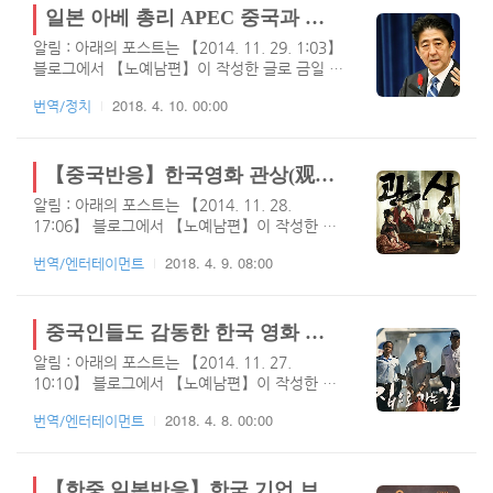
리, 그냥 이정도만 다르고 전반적인 스토리는 도
고 염불을 외던 일본 우익들이 드디어 그날이라
일본 아베 총리 APEC 중국과 정상회담 후 연설에서 【시진핑이 13억 인구에 대한 책임을 지는 것이 느껴..】의 발언에 대한 중국반응
찐개찐입니다만, "간첩"과 "은밀하게 위대하..
도 온듯이 망상속에서 댓글을 폭풍같이 쏟아내고
알림 : 아래의 포스트는 【2014. 11. 29. 1:03】
있는중이며, 이들은 상섬이 망하면 한국이 망할
블로그에서 【노예남편】이 작성한 글로 금일 티
거란 절대적 믿음이라도 있는것 같네요. 필자도
스토리로 이전되었습니다.얼마전 중국에서
집에 중국 전자제품이 두개 있는데, 솔직히 말씀
2018. 4. 10. 00:00
번역/정치
Apce 개최를 하였으며, 한중FTA 타결과 일본으
드려서 쓸만해요..( ㅠㅠ) 그래서 더 무서워요. 둘
로 부터 센칸쿠열도에 대한 분쟁지역 인정을 받
째가 하도 물건들을 부셔서 어느정도 클때까지
는 등 중국의 지도자 시진핑은 이번 Apec 개최를
그냥 저렴한 중국 제품쓰자! 라고 구입했는데 제
통해 많은 것을 얻어냈습니다. 물론 이제는 얻어
【중국반응】한국영화 관상(观相 (2013) Gwansang)에 대한 중국 네티즌들의 댓글 반응
길 괜찮아.. ( ㅠㅠ) 정말 중국 저가 제품의 공세
낸 만큼 뱉어야 할 약속은 지켜야겠지요. 아베 총
가 ..
알림 : 아래의 포스트는 【2014. 11. 28.
리는 이번 시진핑과의 정상회담 댓가를 너무나
17:06】 블로그에서 【노예남편】이 작성한 글
혹독하게 치뤘으며, 치욕과 굴욕을 한번에 느끼
로 금일 티스토리로 이전되었습니다.영화 관상은
고 오게 되었는데요. 문제는 어제 발표한 일본의
2018. 4. 9. 08:00
번역/엔터테이먼트
2013년 9월에 개봉한 한국영화로 한재림 감독과
3분기 국내총생산(GDP)이 2분기 연속으로 마이
송강호 / 김혜수 / 이정재 / 이종석 / 백윤식 등 짱
너스가 되어 국민들이 엄청난 충격에 빠지게 되
짱한 캐스팅으로 제작된 영화입니다. 필자도 이
며, 현제 아베노믹스에 대한 엄청난 비판이 일어
전에 영화 관상을 무척 몰입해서 본 영화이기도
중국인들도 감동한 한국 영화 집으로 가는 길 중국반응
나고 있습니다. (물론 관련 번역은 이미 완료되..
하네요. 처음 시작부터 약간의 개그적인 장면들
알림 : 아래의 포스트는 【2014. 11. 27.
이 있어서 솔직히 마지막이 그렇게 암울할 줄은
10:10】 블로그에서 【노예남편】이 작성한 글
몰랐네요. 그래도 마지막에 "한명회"가 부관참시
로 금일 티스토리로 이전되었습니다.이번에 포스
되었다는 내용까지 들어가 있어서 위로가 되었습
2018. 4. 8. 00:00
번역/엔터테이먼트
트하는 영화는 【집으로 가는 길】은 오래전에
니다. 필자는 개인적으로 "한명회"같은 사람들을
있었던 실화를 바탕으로 한 영화로 평범한 30대
좋아하는 편인데요. 그 이유로는 지략이 뛰어나
여성이 누구의 부탁을 받고 프랑스로 입국하는
고 모험과 도박을 할 줄 알며, 두뇌 회전이 빠르
과정에서 마약 밀매범으로 체포당해 구속된 이야
【한중 일본반응】한국 기업 브랜드, 중국에서 고전에 대한 일본 네티즌들의 댓글 반응