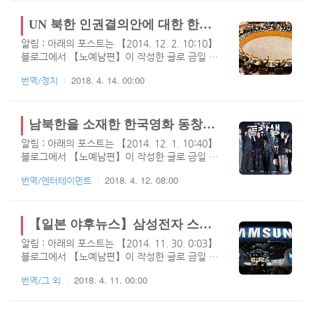
보고 느끼는건 고만고만한것 같다는 생각이 들더
군요. "수상한 그녀"는 오랜 세월동안 자식들 다
UN 북한 인권결의안에 대한 한국 네티즌 반응을 야후뉴스가 배포 이후 일본인들의 댓글 반응
키우고, 손주까지 본 할머니가 우연찮게 젊은 시
알림 : 아래의 포스트는 【2014. 12. 2. 10:10】
절의 모습으로 돌아가게 되어 새로운 인생을 되
블로그에서 【노예남편】이 작성한 글로 금일 티
찾게된 모습을 보여주며, 생기는 여러가지 이야
스토리로 이전되었습니다.몇일전 일본 야후뉴스
기를 코믹하게 풀어낸 영화인데요. 단순 코믹영
2018. 4. 14. 00:00
번역/정치
에서 UN 북한 인권결의안에 관련된 한국 네티즌
화로만 보기엔 너무나 감동적인 영화입니다. 우
들의 반응에 대해 기사화 하였고, 이를 본 일본
리 부모님들도 젊은 시절이 있었다는 것이며, 우
네티즌들의 반응을 번역해 보았는데요. 일본 야
리를 위해 그 꿈만은 젊은 모두 버리고 헌신했다
후 뉴스를 정독해보면 이 기사가 자국의 국민들
남북한을 소재한 한국영화 동창생에 대한 중국인들의 반응
는 모습을 보면 너무나 공감이 되는 영화이기도
에게 말하고 싶은 것이 무엇인지 어렴풋이 알것
합니다. 필자..
알림 : 아래의 포스트는 【2014. 12. 1. 10:40】
도 같네요. 여하튼 북한인권결의안이 통과되면
블로그에서 【노예남편】이 작성한 글로 금일 티
좋지만 통과된다고 큰 변화가 있을것 같지는 않
스토리로 이전되었습니다.영화 동창생은 필자도
은데요. 중국과 러시아의 찬성을 받아내기위해
2018. 4. 12. 08:00
번역/엔터테이먼트
한번은 보았던 영화인데요.(물론 다운받아서 보
한국이 이들에게 무엇을 내줘야 하는지 생각하면
았네요.) 솔직히 남북한을 소재로한 이와 비슷한
차라리 이런거 안했으면 하는 마음이 들기도 하
영화가 멀지않은 시점에서 두개의 작품이 미리
네요. 수십년을 북한과 한국의 문제로 주변국이
상영했던터라 그런지 그닥 재미는 없었던 영화
【일본 야후뉴스】삼성전자 스마트폰 모델을 30% 줄이고 중저가 모델을 강화 소식에 대한 일본반응
그 이득을 보고 있는데, 세계 열강들은 언제까지
였습니다. 이와 비슷한 영화로는 "간첩", "은밀하
이렇게 이익을..
알림 : 아래의 포스트는 【2014. 11. 30. 0:03】
게 위대하게"란 작품이 있으며, 소재도 동일하게
블로그에서 【노예남편】이 작성한 글로 금일 티
북한의 특수요원들의 남파간첩, 국정원, 이권, 배
스토리로 이전되었습니다.아래는 일본 야후뉴스
신 등의 소재도 동일하며 스토리도 그냥 남파된
2018. 4. 11. 00:00
번역/그 외
에 올라온 기사이며, 삼성전자가 중국제품에 대
간첩들의 직업만 다를뿐 크게 변한 것은 없었던
항하기 위해 중저가 제품을 강화한다는 소식이
영화 였습니다. 다른 점이라고는 사랑, 가족, 의
전해졌는데요. 이에 대해 10년넘게 삼성망하라