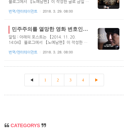
블로그에서 【노예남편】이 작성한 글로 금일 티
제분야만 제가 젬병이군요. 아베가 취임이후 아
스토리로 이전되었습니다.오늘 올라오는 영화 변
베노믹스라고 잃어버린 20년을 되찾겠다며 진행
2018. 3. 29. 08:00
번역/엔터테이먼트
호인에 대한 해외반응 2부 이며, 1부는 이전에 번
한 경제정책은 결국 이명박이 한번 사용했던 것
역한 것이 있으니 못보신 분들은 어제 날짜를 가
으로 한국과 다른 환경의 일본에서는 크게 효과
보시면 되네요. 변호인 실화라고 하는 부분에 대
가 없는걸로 보이는군요. 2분기에도 마이너스 성
해서는 부림사건을 토대로 만든것만 알고 있으나
민주주의를 열망한 영화 변호인을 관람한 중국 네티즌들의 반응
장을 하였고 이번 3분기에도 마이너스가 됨으로
그래도 영화인 만큼 어느정도의 편집은 예상하시
현제 아베노믹스에 대해 ..
알림 : 아래의 포스트는 【2014. 11. 20.
고 보셔야 할 거라 보이네요. 제가 아는 부림사건
14:04】 블로그에서 【노예남편】이 작성한 글
이란 민주화 운동을 하는 학생 및 일반인들을 대
로 금일 티스토리로 이전되었습니다.오늘 해외반
상으로 실체가 없는 조직을 만들어 그들을 구속
2018. 3. 28. 08:00
번역/엔터테이먼트
응중 번역해드릴 것은 "민주주의"의 대변인 영화
하고 고문하며, 사건을 조작한 것으로 유명한 사
변호인이며, 문화 대혁명을 실패하고 사회주의
건이네요. "부림"이란 의미는 이전에 있었던 동
국가에서 살아가는 중국인들은 과연 영화 변호인
백림 사건, 무림사건, 학림사건 등등 림자 돌림으
을 어떤 마음으로 보았을까요. 중국에서 이런 영
로 만들기 위해 부산이라는 이유로 "부림"사건..
화를 보고 인터넷으로 토론하는 자체가 필자에게
는 충격이네요. 변호인 해외반응을 번역하려면
◀
1
2
3
4
▶
아무래도 일본보다는 중국인들의 반응이 궁금한
것은 사실이며, 오늘 번역되어 올라가는 변호인
은 댓글이 워낙에 스압이고, "시나닷컴"과 "무비
타임"에서 따로 번역한거라 1부, 2부로 나뉘어서
올라가게 됩니다. 어느정도 편집이 되었을 테지
만, 영화 변호인이 실화를 바탕으로 한 영화라는
점에서 중국인들..
CATEGORYS