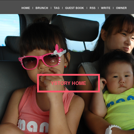
HOME
BRUNCH
TAG
GUEST BOOK
RSS
WRITE
OWNER
YSTORY HOME