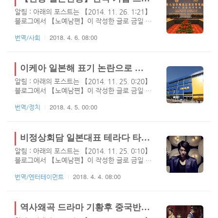
고 장기적인 안목과 정치적인 안목이 무척 뛰어..
기를 다룬 영화이며, 방은진 감독과 주연으로는
알림 : 아래의 포스트는 【2014. 11. 26. 1:21】
전도연, 고수가 출연한 영화로 네이버 영화 평점
블로그에서 【노예남편】이 작성한 글로 금일 티
에서도 8.83의 높은 평가를 받고 있는 영화네요.
스토리로 이전되었습니다.최근 한국 브랜드가 중
필자가 두 눈으로 보지 못하였기에 어떤 것도 믿
2018. 4. 6. 08:00
번역/사회
국에서 고전하고 있다는 기사가 중국에서 전해지
지 않으나 외교부가 최선을 다하고 그 역량을 최
고, 이를 일본 야후뉴스에서 기사화 하였습니다.
대한 발위하였지만, 어떠한 이유에서인지 초반부
이에 대해 일본 극우 네티즌들은 새로운 세상이
터 외교부는 희생양이 되어야만 했던 것으로 알
열린듯이 기뻐하고 있는데요. 현제 중국에서 밀
이케아 일본해 표기 논란으로 불매운동, 이에 대한 일본 야후뉴스와 네티즌들의 반응
고 있습니다. 어느 누구도 외교부의 해명이나 인
리는 자신들의 입장도 바라보았으면 하는 바램이
터뷰는 보지 ..
알림 : 아래의 포스트는 【2014. 11. 25. 0:20】
네요. 일본 언론에서 "중국언론에서"라고 발행되
블로그에서 【노예남편】이 작성한 글로 금일 티
는 뉴스들을 보면 대다수 일본내 중국언론사 및
스토리로 이전되었습니다.필자는 이케아가 저가
일본 투자를 받는 대만의 언론사들이 대다수이
2018. 4. 5. 00:00
번역/정치
가구를 판매하는 기업이라는것 외에는 아무것도
고, 이러한 언론사들이 공자는 한국 사람이라는
모르기에 별다른 말씀은 드리지 못하겠네요. 이
등의 기사를 작성하는 곳이라 그닥 신뢰는 가지
번에 이케아라는 가구기업은 전 세계 35개 국가
않네요. 예전에는 야후뉴스까지 저러지 않았는데
에 260개의 매장을 운영하고 있는 스웨덴의 기업
비정상회담 일본대표 테라다 타쿠야에 대한 일본인 반응
요. 최근에는 일본의 모든 언론사들까지 극우화
인데요. 워낙에 젊은 층을 대상으로 한 멋진 디자
되어 가고 ..
알림 : 아래의 포스트는 【2014. 11. 25. 0:10】
인과 품질좋은 가구를 저렴한 가격에 판매함으로
블로그에서 【노예남편】이 작성한 글로 금일 티
세계적으로 인기가 높은 가구 업체입니다. 필자
스토리로 이전되었습니다.이전에 비정상회담 중
도 자세한 내용은 모르겠지만, 이번 한국에 진출
2018. 4. 4. 08:00
번역/엔터테이먼트
국반응과 테라다 타쿠야 일본반응을 올려드린적
하면서 동해를 일본해로 표기하고, 이부분에 대
이 있는데, 타쿠야 일본반응에 대한 관심이 높고
한 수정요청을 하였지만 관련 지도가 표기된 상
이전에는 타쿠야 팬들에게 상처가 될만한 댓글들
품을 내렸다고 하는데 필자는 무슨 말인지 이해
이 많아서 이번에는 호감댓글로 번역되었습니다.
역사왜곡 드라마 기황후 중국반응 【연출: 하지원, 주진모, 지창욱, 백진희, 김서형】
를 잘 못했네요. 그뒤 일본해 논란이 가라않기도
타쿠야에 대한 일본반응이 많지 않아 번역자님께