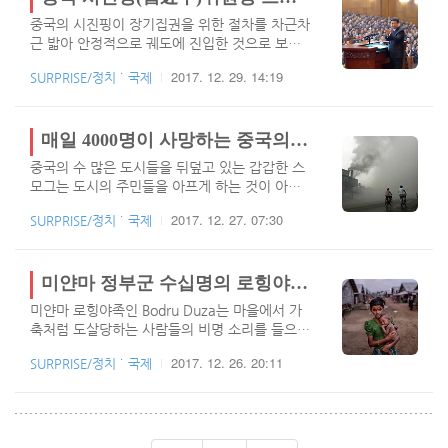
어지려 하였고, 앞으로는 아내가 친부모들을 만..
편으로는 이러한 노력이 언론의 자유를 제한하고
중국의 시진핑이 장기집권을 위한 절차를 차근차
공산당에 대한 비판을 억 누르는 목적이 있다고
근 밟아 안정적으로 궤도에 진입한 것으로 보입
지적하고 있습니다. 중국 정부는 인터넷 규제를
니다. 집권초 부정부패를 명분으로 현재와 미래
도입하고 국가의 안전과 사회 안정을 확보하기
2017. 12. 29. 14:19
SURPRISE/정치 ˙ 국제
의 정적이 될 수 있는 국무위원, 상무위원 일부를
위한 음란물이나 폭력적인 컨텐츠의 확산을 방지
제거하고, 친 시진핑의 인물들로 가장 가까운 주
하기 위한 규제라고 설명하고 있습니다. 이로인
변을 정리하였습니다. 이후 인민의 지지를 얻기
해 당국은 대략 1만 3.000개 이상의 사이트 및
위한 행보를 지금도 꾸준하게 하고 있으며, 다른
매일 4000명이 사망하는 중국의 끔찍한 대기 오염
1.000천만 개 이상의 계정을 폐쇠 조치 하였습..
쪽에서는 인민의 통제를 더욱더 강화하고 있습니
중국의 수 많은 도시들을 뒤덮고 있는 갑갑한 스
다. 이제 시진핑 시대의 새로운 사회주의 사상을
모그는 도시의 주민들을 아프게 하는 것이 아니
헌법에 명기하려 하는데요. 이것이 중요한 것은
라 사망을 초래하고 있습니다. 중국은 대기오염
북한의 지도사 우상화와 동일한 것으로 시진핑은
2017. 12. 27. 07:30
SURPRISE/정치 ˙ 국제
으로 인해 일 최대 4.000명의 사람들이 죽어 가
이번 총회에서 체계화된 자신의 사상과 이념을
고 있습니다. 매일 4천명이 사망하는 중국의 대
중국 헌법에 명시하려 합니다. 이것은 우상화와
기오염을 PLOS ONE(퍼블릭 라이브러리 오브
동시에 전 중국 인민들이 어릴때 부터 의무적으
사이언스에서 간행되는 과학 저널)에서 발행 한
미얀마 정부군 수십명의 로힝야족 학살!
로 시진핑의 사상을 교육받아야 하고, 시핀핑의
미국 환경단체‘버클리 어스(Berkeley Earth)’의
권력은 더욱더 강화..
미얀마 로힝야족인 Bodru Duza는 마을에서 가
연구에 따르면 4개월간 중국 전역에 걸쳐 1,500
축처럼 도살당하는 사람들의 비명 소리를 들으
개의 역에서 매시간 측정을 실시하였고, 많은 종
며, 6시간 동안 공포속에서 2층에 숨어있었습니
류의 위험한 공해가 있었지만, 폐 깊숙히 침투할
2017. 12. 26. 20:11
SURPRISE/정치 ˙ 국제
다. 52세의 이 남자는 군인들이 다른 사람들을 모
수 있는 PM2.5라는 미립자 물질이 우려된다고
두 찾아내 죽일동안 숨어서 아무것도 하지 못했
합니다. (자전거 타는 사람들이 2006년 7월 18
습니다. 조용한 일요일, 미얀마의 북서부의 작은
일 중국 북서쪽 허베이 성 동쪽 100km 떨어진
마을에서 학살이 시작된 것은 정부 당국이 8월
위티안의 한 공장에서 나오는 심..
말경 로힝야족의 무슬림 소수파를 몰아내기 위해