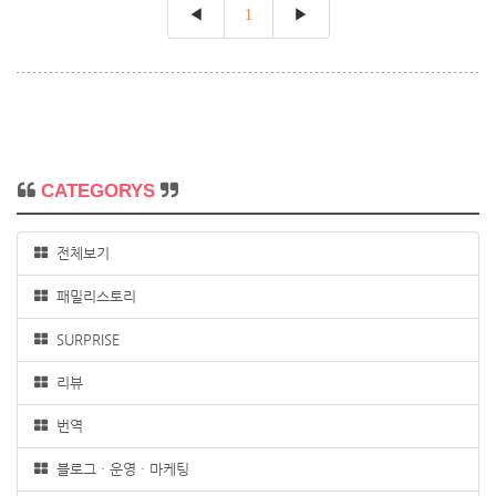
악의적인 캠페인을 시작하였고, 이후 동남아시아
◀
1
▶
에서 보고된 군대의 학살 사건중 가장 이해하기
어려운 사건으로 이 사건으로 인해 로힝야족 마
을들은 지옥이 되었습니다. 마을이 조용해졌을때
Duza는 조용히 은신처에서 나왔습니다. 그가 나
왔을때 그의 아내와 딸 등 다섯명의 어린 아이들
은 어디에도 보이지 않았습니다. Duza는 오열을
하며, 이..
CATEGORYS
전체보기
패밀리스토리
SURPRISE
리뷰
번역
블로그 · 운영 · 마케팅