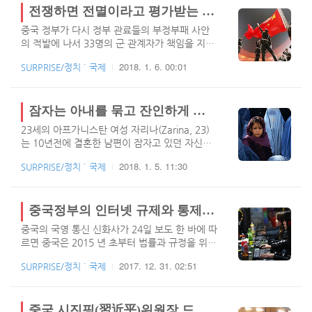
우리 나라에 맞서 전쟁을 시작할 수 없다.」라고
은 화요일 시내 버스에서 23세 여성을 집단 윤간
전쟁하면 전멸이라고 평가받는 중국 인민해방군의 놀라운 부패 수준!
연설하였다. 이에 대해 도널드 트럼프 대통령은
한 사건에 대해 비난하는 항의를 벌이고 있다. 그
다음과 같..
중국 정부가 다시 정부 관료들의 부정부패 사안
남자는 자신의 18세 생일이 얼마 남지 않았을때,
의 적발에 나서 33명의 군 관계자가 책임을 지게
당시 그와 다른 다섯명의 남성들과 인도의 수도
되었고, 105명이 처분을 받았다. 일부 중국 전문
중심부에서 버스에 타고 있던 23세의 여성을 잔
2018. 1. 6. 00:01
SURPRISE/정치 ˙ 국제
가들은 하급에서 상급의 중국군 관료들의 부패
인하게 강간하였고, 피해자는 몇일 후 병원에서
수준을 보면 전쟁날 경우 전멸이라고 말해도 될
사망하게 된 사건으로 세계적인 이슈가 되었다.
만큼 심각하다고 지적했다. 국영 매체 신화 통신
델리 버스 강간 사건 피해자의 아버지 그 남자는
은 8월 20일 군사위원회 소속 기관인 규율 검사
잠자는 아내를 묶고 잔인하게 폭행한 후 귀를 잘라낸 남편
미성년자로 실형 3년 형을 받았으며, 얼마..
위원회가 금전이나 물품, 이익 독점, 호화로운 식
23세의 아프가니스탄 여성 자리나(Zarina, 23)
사 및 향응 등 13개 항목의 전형적인 군 내부 부
는 10년전에 결혼한 남편이 잠자고 있던 자신을
패가 적발 되었다. 이로인해, 12건의 규율을 위반
묶고 잔인하게 폭행한 후 귀를 잘라냈다고 말합
한 33명의 장교, 105명의 하급 군 관료가 적발되
2018. 1. 5. 11:30
SURPRISE/정치 ˙ 국제
니다. 그녀는 13세에 현재의 남편에게 시집을 왔
었으며, 처분 받았다고 보고했다. 구 준산 전(前)
고, 10년간 함께 부부로서 살아왔다고 한다. 그녀
인민 해방군 차장, 부패 군 간부로 부패 사건에
는 자신이 아무런 잘못도 하지 않았고, 죄를 짓지
대한 세부 내용을 담은 문서에 따르면 공적 자금
않았는데 왜 남편이 나에게 이런 짓을 했는지 모
중국정부의 인터넷 규제와 통제로 지난 3년간 1만 3.00개의 불법사이트 및 1천만개 이상의 계정 폐쇠조치
으로 200억 위안(한화 3조 2,..
르겠다고 말했습니다. 가끔 남편은 그녀가 친부
중국의 국영 통신 신화사가 24일 보도 한 바에 따
모님의 집에 방문했을때 이상한 남자들과 대화하
르면 중국은 2015 년 초부터 법률과 규정을 위반
는 것을 비난하였고, 의처증이 심한 편이었다고
한 1만 3000개 이상의 웹 사이트를 폐쇄했다고
한다. 그녀는 남편에게 공격 받은 후 지금은 안정
2017. 12. 31. 02:51
SURPRISE/정치 ˙ 국제
합니다. 중국내 대부분의 사람들은 정부의 인터
적이지만, 스트레스 외상이 있는 상태라고 한다.
넷 규제 강화를지지하고 있다고 하는군요. 시진
아프가니스탄 경찰은 남편을 조사후 귀가 시켰으
핑 국가 주석의 5년 전 취임 이후 중국 당국은 이
며, 지역 언론 관계자에 따르면 남편은 아내와 헤
미 엄격한 인터넷 규제를 한층 강화 해왔으며, 한
중국 시진핑(習近平)위원장 드디어, 장기 집권을 향한 날개를 펼치다.