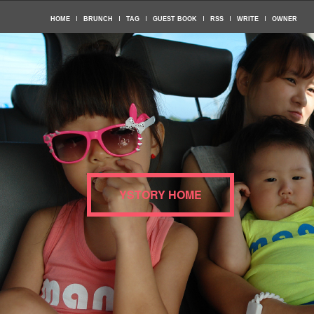
HOME
BRUNCH
TAG
GUEST BOOK
RSS
WRITE
OWNER
YSTORY HOME