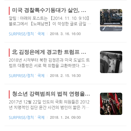
어서고 있다네요. 또한 상황이 좋아지기는 커녕
이미 여러 지역들이 멕시코 갱단들에게 점령되었
미국 경찰특수기동대가 살인, 마약밀매, 갈취의 죄목으로 지명수배된 129명의 멕시코 마피아 체포 / 멕시코 갱단 뉴스
으며, 멕시코라는 국가가 마피아들로 인해 무정
알림 : 아래의 포스트는 【2014. 11. 10. 9:10】
부 상태가 될 수 있다는 논의가 미국에서 있었습
블로그에서 【노예남편】이 작성한 글로 금일 티
니다. 이미 많은 지역들이 카르텔에 의해 점령되
스토리로 이전되었습니다.모르는 분들도 계시겠
었으며 그들에 의해 통치되고 있는데요. 그 넓이
2018. 3. 16. 16:00
SURPRISE/정치 ˙ 국제
지만 멕시코 정부는 칼데론 대통령이 취임한 직
가 모두 합치면 멕시코 전체 면적의 50%나 된다
후 멕시코 갱단들과 전쟁을 선포한 시점에서 4년
고 하네요. 아래는 인터네셔날 크로니클에 올라
간 3만명이 넘게 사망할 만큼 그 악명이 자자합
온 기사로 멕시코 갱들에 의해 사망한 피해자들
니다. 멕시코 지역경찰들과 시의원, 고위간부 등
北 김정은에게 경고한 트럼프 핵버튼 발언! 그러나 핵단추는 존재하지 않는다.
의 사진과 리뷰를 번역한 기사 입니다. 멕시코 마
마피아와 연관되지 않은 사람들이 없을 정도이
피아와의 전..
2018년 시작부터 북한 김정은과 미국 도널드 트
고, 연관이 없을 경우 살아나기 어렵습니다. 경찰
럼프 대통령은 서로 핵 위협을 교환하였다. 그러
특공대가 마피아들을 체포하기 위해 출동하였다
나 핵 교환 발언으로 현실적 위협이 다가온 현재,
가 전멸한 사건도 흔하디 흔한 사건이고 일부지
2018. 2. 15. 16:30
SURPRISE/정치 ˙ 국제
트럼프 대통령의 핵버튼에 관련한 부정확한 몇가
역에서는 아예 경찰들이 지역 치안을 포기하고
지를 현실적으로 지적해보고자 한다. 그렇다, 대
철수하였습니다. 아예 대놓고 전쟁을 선포하고
통령 혼자 핵무기를 발사할 수 있는 권한을 가지
독립을 하면 쉽겠지만 이건 무슨 게릴라 테러범
고 있지만, 그것이 버튼 하나로 이루어지지는 않
청소년 강력범죄의 법적 연령을 18세에서 16세로 낮추는 인도
들 처럼 숨어있다가 순식간에 휩쓸고 다니니 도
는다. AP통신과 CBS방송사의 기사를 인용한 부
저히 경찰들로는 상..
2017년 12월 22일 인도의 국회 의원들은 2012
분중에서【김정은】은 신년 연설에서「미국은
년 치명적인 집단 윤간 사건의 범인이 짧은 기간
핵미사일을 언제던지 발사할 수 있는 핵 단추가
만에 출소됨에 따라 인도 시민들의 분노를 적극
내 책상위에 있다는 사실을 알아야 할 것이라고
2018. 1. 24. 09:00
SURPRISE/정치 ˙ 국제
반영해 미성년자의 강력 범죄에 대한 연령제한을
말했다.」그러면서 그는「미국 본토의 전 지역이
기존 18세에서 16세로 낮추는 법안에 대한 투표
우리의 핵 공격 범위안에 있다. 미국은 결코 나와
를 진행하였다. 뉴 델리의 인도 여성과 어린이들