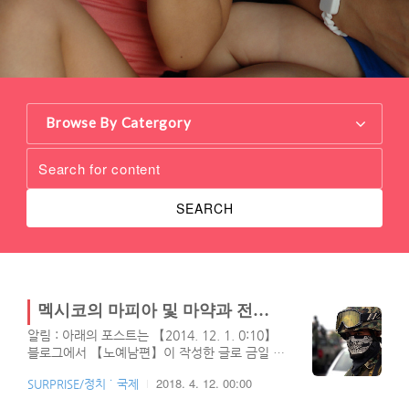
Browse By Catergory
SEARCH
멕시코의 마피아 및 마약과 전쟁으로 6년간 갱단에 의한 사망자 5만명
알림 : 아래의 포스트는 【2014. 12. 1. 0:10】
블로그에서 【노예남편】이 작성한 글로 금일 티
스토리로 이전되었습니다.멕시코정부가 마피아
2018. 4. 12. 00:00
SURPRISE/정치 ˙ 국제
와의 전쟁을 선포한지도 어연 6년이나 되었으며,
이로인해 현제까지 공개된 사망자만 5만명이 넘