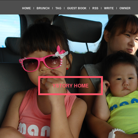
HOME
BRUNCH
TAG
GUEST BOOK
RSS
WRITE
OWNER
YSTORY HOME