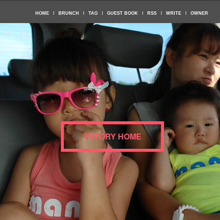
HOME
BRUNCH
TAG
GUEST BOOK
RSS
WRITE
OWNER
YSTORY HOME