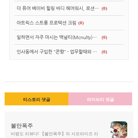
더 퓨어 베이비 힐링 바디 헤어워시, 로션, 크림 등 특별한거 없는 제품
(0)
아트릭스 스트롱 프로텍션 크림
(0)
일하면서 자주 마시는 맥널티(Mcnulty)커피 헤이즐넛향 원두커피백
(0)
인사동에서 구입한 "콘향" - 업무할때와 집에서 기분전환시 좋지만 타는 속도가 LTE ( - _-)
(0)
티스토리 댓글
라이브리 댓글
불만폭주
비평도 리뷰다! 【불만폭주】의 서프라이즈 리