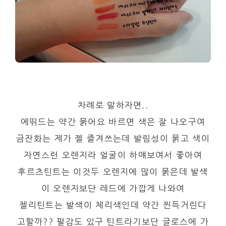
차례로 말하자면..
에뛰드는 약간 묽어요 바르면 색은 잘 나오구여
금잔화는 제가 젤 즐겨쓰는데 발림성이 묽고 색이
자연스런 오렌지라 얼굴이 하얘보여서 좋아여
후르츠틴트는 이것두 오렌지에 많이 묽은데 발색
이 오렌지보단 레드에 가깝게 나와여
젤리틴트는 발색이 체리색인데 약간 찐득거린다
고할까?? 펄감도 있구 틴트라기보단 글로스에 가