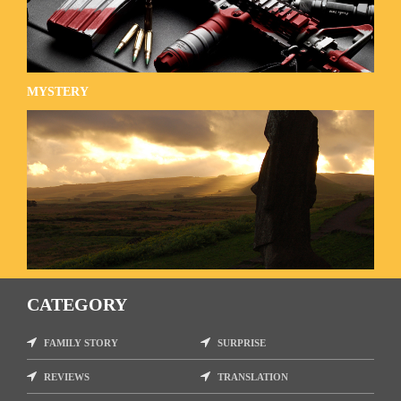
MYSTERY
CATEGORY
FAMILY STORY
SURPRISE
REVIEWS
TRANSLATION