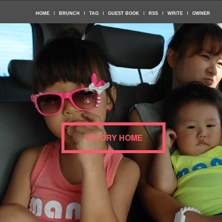
HOME
BRUNCH
TAG
GUEST BOOK
RSS
WRITE
OWNER
YSTORY HOME