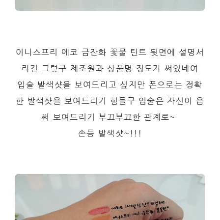
이니스프리 에코 금잔화 꽃물 틴트 뒷면에 설명서
라긴 그렇구 제조원과 상품명 정도가 써있네여
입술 발색샷을 보여드리고 싶지만 폰으로는 정확
한 발색샷을 보여드리기 힘들구 입술은 자신이 읍
써 보여드리기 부끄부끄한 관계로~
손등 발색샷~!!!