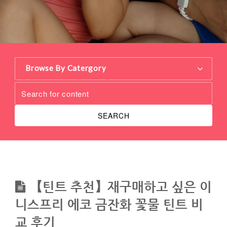
Browse By Catergory
SEARCH
【틴트 추천】재구매하고 싶은 이
니스프리 에코 금잔화 꽃물 틴트 비
교 후기