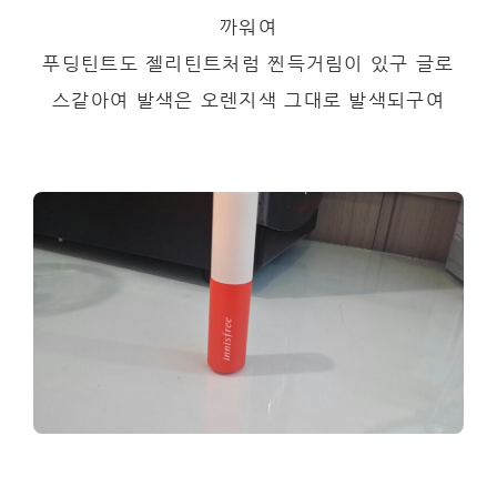
까워여
푸딩틴트도 젤리틴트처럼 찐득거림이 있구 글로
스같아여 발색은 오렌지색 그대로 발색되구여