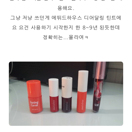
용해요.
그냥 저냥 쓰던게 에뛰드하우스 디어달링 틴트에
요 요건 사용하기 시작한지 한 8~9년 된듯한데
정확히는...몰라여ㅋ