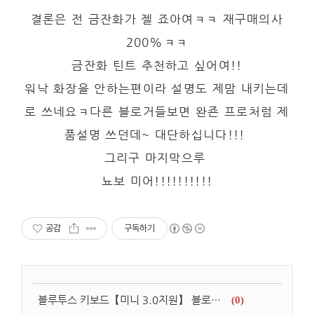
결론은 전 금잔화가 젤 죠아여ㅋㅋ 재구매의사
200%ㅋㅋ
금잔화 틴트 추천하고 싶어여!!
워낙 화장을 안하는편이라 설명도 제맘 내키는데
로 쓰네요ㅋ다른 블로거들보면 완죤 프로처럼 제
품설명 쓰던데~ 대단하십니다!!!
그리구 마지막으루
뇨보 미어!!!!!!!!!!
공감
구독하기
블루투스 키보드【미니 3.0지원】 블로그 댓글 달겠다고 구입!
(0)