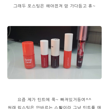
그래두 포스팅은 해야겠져 맘 가다듬고 휴~
요즘 제가 틴트에 푹~ 빠져있거등여^^
원래 립스틱은 안바르는 스퇄이라 그냥 틴트를 애