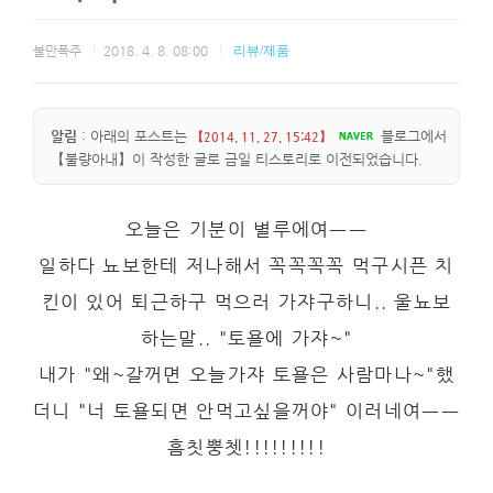
불만폭주
2018. 4. 8. 08:00
리뷰/제품
알림
: 아래의 포스트는
블로그에서
【2014. 11. 27. 15:42】
【불량아내】이 작성한 글로 금일 티스토리로 이전되었습니다.
오늘은 기분이 별루에여ㅡㅡ
일하다 뇨보한테 저나해서 꼭꼭꼭꼭 먹구시픈 치
킨이 있어 퇴근하구 먹으러 가쟈구하니.. 울뇨보
하는말.. "토욜에 가쟈~"
내가 "왜~갈꺼면 오늘가쟈 토욜은 사람마나~"했
더니 "너 토욜되면 안먹고싶을꺼야" 이러네여ㅡㅡ
흠칫뿡쳇!!!!!!!!!