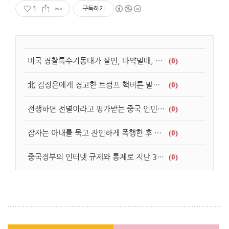
1
구독하기
미국 경찰특수기동대가 살인, 마약밀매, 갈취의 죄목으로 지명수배된 129명의 멕시코 마피아 체포 / 멕시코 갱단 뉴스
(0)
北 김정은에게 경고한 트럼프 핵버튼 발언! 그러나 핵단추는 존재하지 않는다.
(0)
전쟁하면 전멸이라고 평가받는 중국 인민해방군의 놀라운 부패 수준!
(0)
잠자는 아내를 묶고 잔인하게 폭행한 후 귀를 잘라낸 남편
(0)
중국정부의 인터넷 규제와 통제로 지난 3년간 1만 3.00개의 불법사이트 및 1천만개 이상의 계정 폐쇠조치
(0)