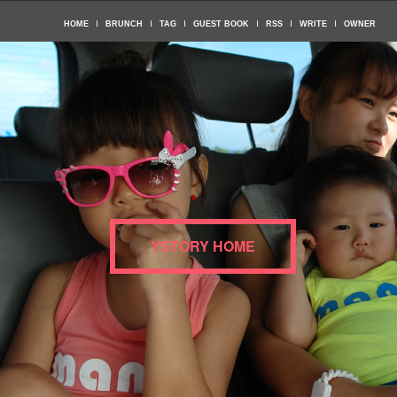
HOME
BRUNCH
TAG
GUEST BOOK
RSS
WRITE
OWNER
YSTORY HOME